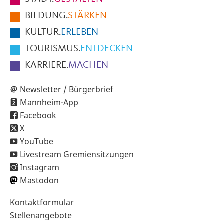
der
BILDUNG.
STÄRKEN
Seite
KULTUR.
ERLEBEN
TOURISMUS.
ENTDECKEN
KARRIERE.
MACHEN
Newsletter / Bürgerbrief
Mannheim-App
Facebook
X
YouTube
Livestream Gremiensitzungen
Instagram
Mastodon
Sekundärnavigation
Kontaktformular
im
Stellenangebote