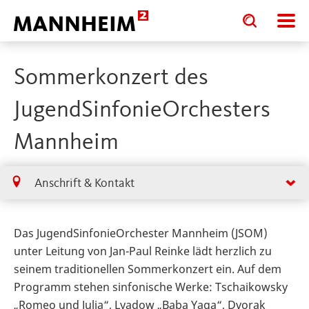
Toggle
Toggle
search
search
input
input
form
Sommerkonzert des
JugendSinfonieOrchesters
Mannheim
Anschrift & Kontakt
Das JugendSinfonieOrchester Mannheim (JSOM)
unter Leitung von Jan-Paul Reinke lädt herzlich zu
seinem traditionellen Sommerkonzert ein. Auf dem
Programm stehen sinfonische Werke: Tschaikowsky
„Romeo und Julia“, Lyadow „Baba Yaga“, Dvorak