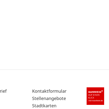
rief
Sekundärnavigation
Kontaktformular
im
Stellenangebote
Fußbereich
Stadtkarten