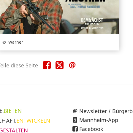
Warner
Teile
Teile
Teile
eile diese Seite
diese
diese
diese
Seite
Seite
Seite
auf
auf
per
Facebook
X
E-
Mail
üpunkte
Newsletter / Bürgerb
E.
BIETEN
Mannheim-App
CHAFT.
ENTWICKELN
h
Facebook
GESTALTEN