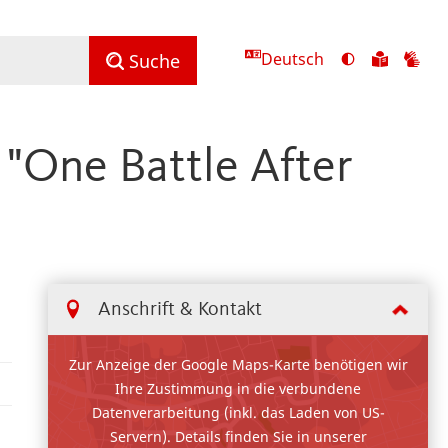
Deutsch
Ansicht
Zu
Zu
Suche
mit
den
de
hohem
Inhalte
Inh
Kontrast
in
in
"One Battle After
umschalten
leichter
Geb
Sprach
Anschrift & Kontakt
Zur Anzeige der Google Maps-Karte benötigen wir
Ihre Zustimmung in die verbundene
Datenverarbeitung (inkl. das Laden von US-
Servern). Details finden Sie in unserer