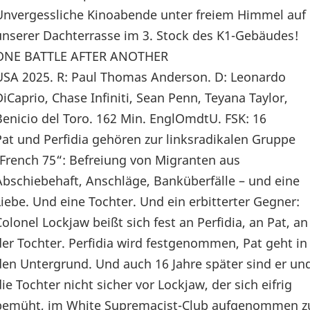
Unvergessliche Kinoabende unter freiem Himmel auf
unserer Dachterrasse im 3. Stock des K1-Gebäudes!
ONE BATTLE AFTER ANOTHER
USA 2025. R: Paul Thomas Anderson. D: Leonardo
DiCaprio, Chase Infiniti, Sean Penn, Teyana Taylor,
Benicio del Toro. 162 Min. EnglOmdtU. FSK: 16
Pat und Perfidia gehören zur linksradikalen Gruppe
„French 75“: Befreiung von Migranten aus
Abschiebehaft, Anschläge, Banküberfälle – und eine
Liebe. Und eine Tochter. Und ein erbitterter Gegner:
Colonel Lockjaw beißt sich fest an Perfidia, an Pat, an
der Tochter. Perfidia wird festgenommen, Pat geht in
den Untergrund. Und auch 16 Jahre später sind er un
die Tochter nicht sicher vor Lockjaw, der sich eifrig
bemüht, im White Supremacist-Club aufgenommen z