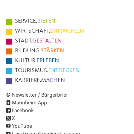
Hauptmenüpunkte
SERVICE.
BIETEN
im
WIRTSCHAFT.
ENTWICKELN
Fußbereich
STADT.
GESTALTEN
der
BILDUNG.
STÄRKEN
Seite
KULTUR.
ERLEBEN
TOURISMUS.
ENTDECKEN
KARRIERE.
MACHEN
Newsletter / Bürgerbrief
Mannheim-App
Facebook
X
YouTube
Livestream Gremiensitzungen