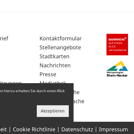
rief
Sekundärnavigation
Kontaktformular
im
Stellenangebote
Fußbereich
Stadtkarten
Nachrichten
Presse
itzungen
Mediathek
 hierzu erhalten Sie durch einen Klick
Leichte Sprache
Gebärdensprache
Akzeptieren
eit
Cookie Richtlinie
Datenschutz
Impressum