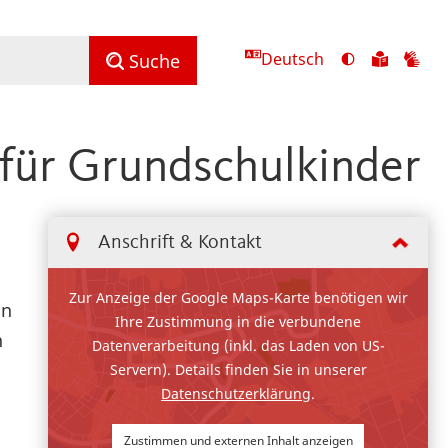
Deutsch
Ansicht
Zu
Zu
Suche
mit
den
de
hohem
Inhalte
Inh
Kontrast
in
in
für Grundschulkinder
umschalten
leichter
Geb
Sprach
Anschrift & Kontakt
Zur Anzeige der Google Maps-Karte benötigen wir
ln
Ihre Zustimmung in die verbundene
h
Datenverarbeitung (inkl. das Laden von US-
Servern). Details finden Sie in unserer
Datenschutzerklärung
.
Zustimmen und externen Inhalt anzeigen