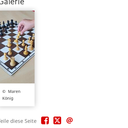
Galerie
Maren
König
Teile
Teile
Teile
eile diese Seite
diese
diese
diese