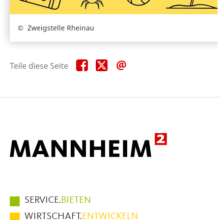
Zweigstelle Rheinau
Teile
Teile
Teile
Teile diese Seite
diese
diese
diese
Seite
Seite
Seite
auf
auf
per
Facebook
X
E-
Mail
Hauptmenüpunkte
SERVICE.
BIETEN
im
WIRTSCHAFT.
ENTWICKELN