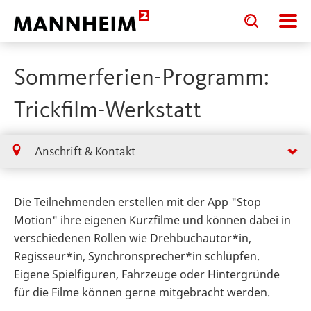
Toggle
Toggle
search
search
input
input
form
Sommerferien-Programm:
Trickfilm-Werkstatt
Anschrift & Kontakt
Die Teilnehmenden erstellen mit der App "Stop
Motion" ihre eigenen Kurzfilme und können dabei in
verschiedenen Rollen wie Drehbuchautor*in,
Regisseur*in, Synchronsprecher*in schlüpfen.
Eigene Spielfiguren, Fahrzeuge oder Hintergründe
für die Filme können gerne mitgebracht werden.