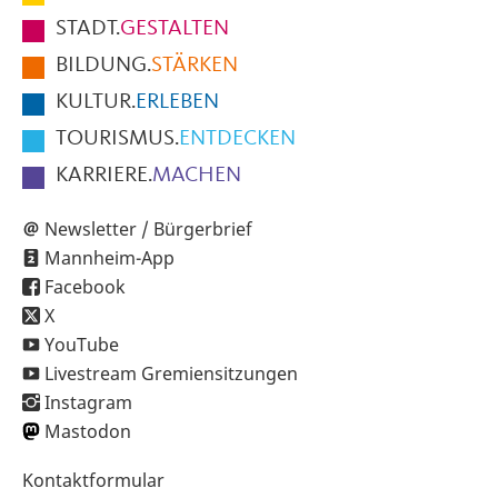
Fußbereich
STADT.
GESTALTEN
der
BILDUNG.
STÄRKEN
Seite
KULTUR.
ERLEBEN
TOURISMUS.
ENTDECKEN
KARRIERE.
MACHEN
Newsletter / Bürgerbrief
Mannheim-App
Facebook
X
YouTube
Livestream Gremiensitzungen
Instagram
Mastodon
Sekundärnavigation
Kontaktformular