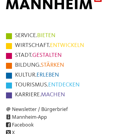
Hauptmenüpunkte
SERVICE.
BIETEN
im
WIRTSCHAFT.
ENTWICKELN
Fußbereich
STADT.
GESTALTEN
der
BILDUNG.
STÄRKEN
Seite
KULTUR.
ERLEBEN
TOURISMUS.
ENTDECKEN
KARRIERE.
MACHEN
Newsletter / Bürgerbrief
Mannheim-App
Facebook
X