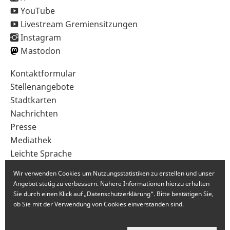
YouTube
Livestream Gremiensitzungen
Instagram
Mastodon
Sekundärnavigation
Kontaktformular
im
Stellenangebote
Fußbereich
Stadtkarten
Nachrichten
Presse
Mediathek
Leichte Sprache
Gebärdensprache
Wir verwenden Cookies um Nutzungsstatistiken zu erstellen und unser
Angebot stetig zu verbessern. Nähere Informationen hierzu erhalten
Sie durch einen Klick auf „Datenschutzerklärung“. Bitte bestätigen Sie,
ob Sie mit der Verwendung von Cookies einverstanden sind.