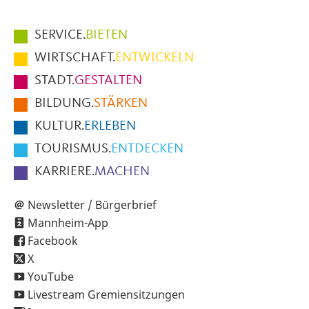
Hauptmenüpunkte
SERVICE.
BIETEN
im
WIRTSCHAFT.
ENTWICKELN
Fußbereich
STADT.
GESTALTEN
der
BILDUNG.
STÄRKEN
Seite
KULTUR.
ERLEBEN
TOURISMUS.
ENTDECKEN
KARRIERE.
MACHEN
Newsletter / Bürgerbrief
Mannheim-App
Facebook
X
YouTube
Livestream Gremiensitzungen