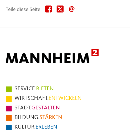
Teile
Teile
Teile
Teile diese Seite
diese
diese
diese
Seite
Seite
Seite
auf
auf
per
Facebook
X
E-
Mail
Hauptmenüpunkte
SERVICE.
BIETEN
im
WIRTSCHAFT.
ENTWICKELN
Fußbereich
STADT.
GESTALTEN
der
BILDUNG.
STÄRKEN
Seite
KULTUR.
ERLEBEN