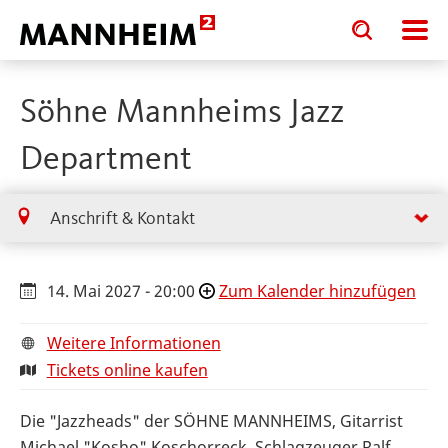
Toggle
Toggle
search
search
input
input
form
Söhne Mannheims Jazz
Department
Anschrift & Kontakt
14. Mai 2027 - 20:00
Zum Kalender hinzufügen
Weitere Informationen
Tickets online kaufen
Die "Jazzheads" der SÖHNE MANNHEIMS, Gitarrist
Michael "Kosho" Koschorreck, Schlagzeuger Ralf