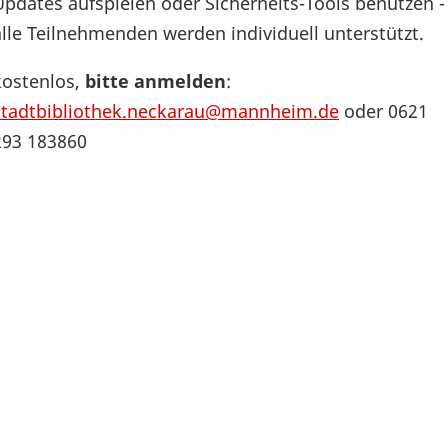
Updates aufspielen oder Sicherheits-Tools benutzen -
alle Teilnehmenden werden individuell unterstützt.
kostenlos,
bitte anmelden
:
stadtbibliothek.neckarau@mannheim.de
oder 0621
293 183860