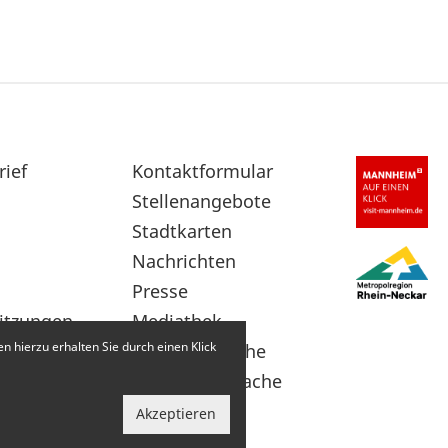
rief
Sekundärnavigation
Kontaktformular
im
Stellenangebote
Fußbereich
Stadtkarten
Nachrichten
Presse
itzungen
Mediathek
 hierzu erhalten Sie durch einen Klick
Leichte Sprache
Gebärdensprache
Akzeptieren