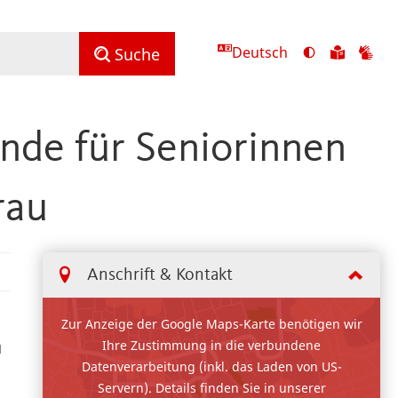
Deutsch
Ansicht
Zu
Zu
Suche
mit
den
de
hohem
Inhalte
Inh
Kontrast
in
in
de für Seniorinnen
umschalten
leichter
Geb
Sprach
rau
Anschrift & Kontakt
Zur Anzeige der Google Maps-Karte benötigen wir
Ihre Zustimmung in die verbundene
u
Datenverarbeitung (inkl. das Laden von US-
Servern). Details finden Sie in unserer