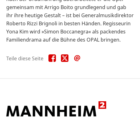
gemeinsam mit Arrigo Boito grundlegend und gab
ihr ihre heutige Gestalt – ist bei Generalmusikdirektor
Roberto Rizzi Brignoli in besten Händen. Regisseurin
Yona Kim wird »Simon Boccanegra« als packendes
Familiendrama auf die Bühne des OPAL bringen.
Teile
Teile
Teile
Teile diese Seite
diese
diese
diese
Seite
Seite
Seite
auf
auf
per
Facebook
X
E-
Mail