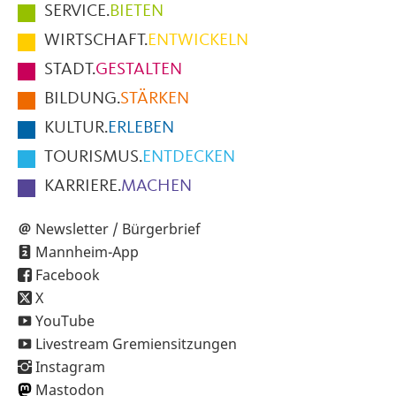
Hauptmenüpunkte
SERVICE.
BIETEN
im
WIRTSCHAFT.
ENTWICKELN
Fußbereich
STADT.
GESTALTEN
der
BILDUNG.
STÄRKEN
Seite
KULTUR.
ERLEBEN
TOURISMUS.
ENTDECKEN
KARRIERE.
MACHEN
Newsletter / Bürgerbrief
Mannheim-App
Facebook
X
YouTube
Livestream Gremiensitzungen
Instagram
Mastodon