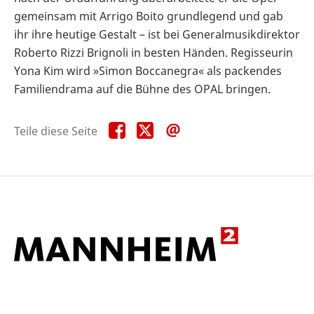
gemeinsam mit Arrigo Boito grundlegend und gab
ihr ihre heutige Gestalt – ist bei Generalmusikdirektor
Roberto Rizzi Brignoli in besten Händen. Regisseurin
Yona Kim wird »Simon Boccanegra« als packendes
Familiendrama auf die Bühne des OPAL bringen.
Teile
Teile
Teile
Teile diese Seite
diese
diese
diese
Seite
Seite
Seite
auf
auf
per
Facebook
X
E-
Mail