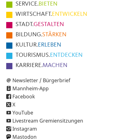
Hauptmenüpunkte
SERVICE.
BIETEN
im
WIRTSCHAFT.
ENTWICKELN
Fußbereich
STADT.
GESTALTEN
der
BILDUNG.
STÄRKEN
Seite
KULTUR.
ERLEBEN
TOURISMUS.
ENTDECKEN
KARRIERE.
MACHEN
Newsletter / Bürgerbrief
Mannheim-App
Facebook
X
YouTube
Livestream Gremiensitzungen
Instagram
Mastodon