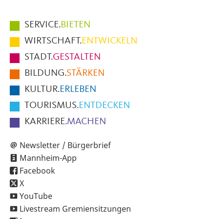
Hauptmenüpunkte
SERVICE.
BIETEN
im
WIRTSCHAFT.
ENTWICKELN
Fußbereich
STADT.
GESTALTEN
der
BILDUNG.
STÄRKEN
Seite
KULTUR.
ERLEBEN
TOURISMUS.
ENTDECKEN
KARRIERE.
MACHEN
Newsletter / Bürgerbrief
Mannheim-App
Facebook
X
YouTube
Livestream Gremiensitzungen