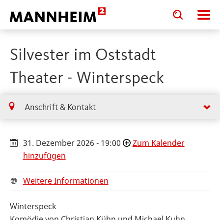
Toggle
Toggle
search
search
input
input
form
Silvester im Oststadt
Theater - Winterspeck
Anschrift & Kontakt
31. Dezember 2026 - 19:00
Zum Kalender
hinzufügen
Weitere Informationen
Winterspeck
Komödie von Christian Kühn und Michael Kuhn