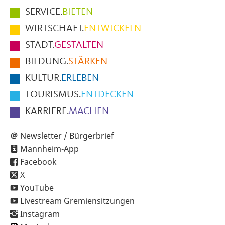
Hauptmenüpunkte
SERVICE.
BIETEN
im
WIRTSCHAFT.
ENTWICKELN
Fußbereich
STADT.
GESTALTEN
der
BILDUNG.
STÄRKEN
Seite
KULTUR.
ERLEBEN
TOURISMUS.
ENTDECKEN
KARRIERE.
MACHEN
Newsletter / Bürgerbrief
Mannheim-App
Facebook
X
YouTube
Livestream Gremiensitzungen
Instagram