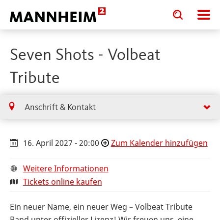
Toggle
Toggle
search
search
input
input
form
Seven Shots - Volbeat
Tribute
Anschrift & Kontakt
16. April 2027 - 20:00
Zum Kalender hinzufügen
Weitere Informationen
Tickets online kaufen
Ein neuer Name, ein neuer Weg – Volbeat Tribute
Band unter offizieller Lizenz! Wir freuen uns, eine