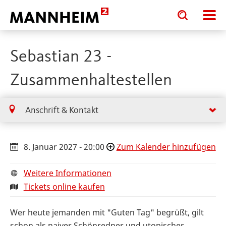
Toggle
Toggle
search
search
input
input
form
Sebastian 23 -
Zusammenhaltestellen
Anschrift & Kontakt
8. Januar 2027 - 20:00
Zum Kalender hinzufügen
Weitere Informationen
Tickets online kaufen
Wer heute jemanden mit "Guten Tag" begrüßt, gilt
schon als naiver Schönredner und utopischer