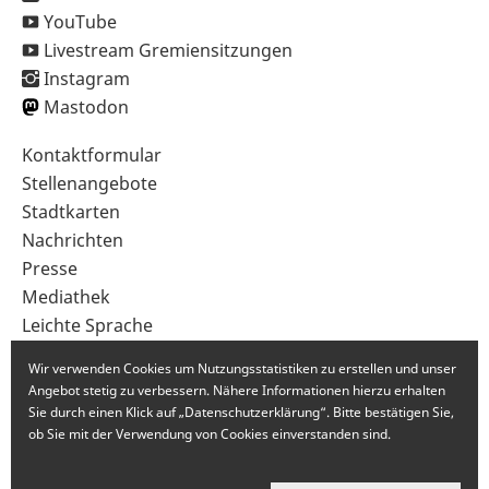
YouTube
Livestream Gremiensitzungen
Instagram
Mastodon
Sekundärnavigation
Kontaktformular
im
Stellenangebote
Fußbereich
Stadtkarten
Nachrichten
Presse
Mediathek
Leichte Sprache
Gebärdensprache
Wir verwenden Cookies um Nutzungsstatistiken zu erstellen und unser
Angebot stetig zu verbessern. Nähere Informationen hierzu erhalten
Sie durch einen Klick auf „Datenschutzerklärung“. Bitte bestätigen Sie,
ob Sie mit der Verwendung von Cookies einverstanden sind.