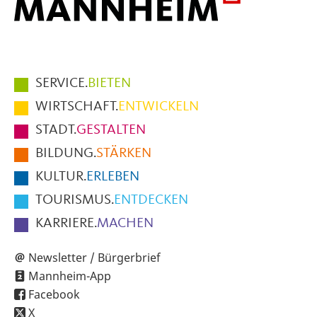
Hauptmenüpunkte
SERVICE.
BIETEN
im
WIRTSCHAFT.
ENTWICKELN
Fußbereich
STADT.
GESTALTEN
der
BILDUNG.
STÄRKEN
Seite
KULTUR.
ERLEBEN
TOURISMUS.
ENTDECKEN
KARRIERE.
MACHEN
Newsletter / Bürgerbrief
Mannheim-App
Facebook
X