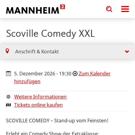
Toggle
Toggle
search
search
input
input
form
Scoville Comedy XXL
Anschrift & Kontakt
5. Dezember 2026 - 19:30
Zum Kalender
hinzufügen
Weitere Informationen
Tickets online kaufen
SCOVILLE COMEDY – Stand-up vom Feinsten!
Erlebt ein Comedy Show der Extraklasse: