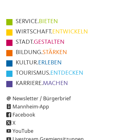
Hauptmenüpunkte
SERVICE.
BIETEN
im
WIRTSCHAFT.
ENTWICKELN
Fußbereich
STADT.
GESTALTEN
der
BILDUNG.
STÄRKEN
Seite
KULTUR.
ERLEBEN
TOURISMUS.
ENTDECKEN
KARRIERE.
MACHEN
Newsletter / Bürgerbrief
Mannheim-App
Facebook
X
YouTube
Livestream Gremiensitzungen