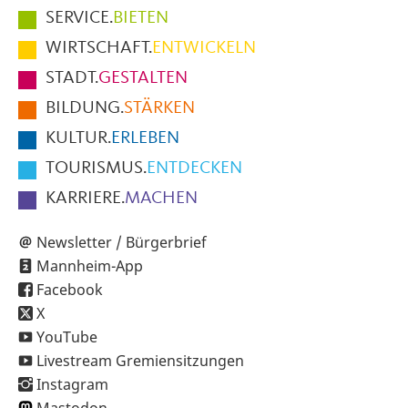
Hauptmenüpunkte
SERVICE.
BIETEN
im
WIRTSCHAFT.
ENTWICKELN
Fußbereich
STADT.
GESTALTEN
der
BILDUNG.
STÄRKEN
Seite
KULTUR.
ERLEBEN
TOURISMUS.
ENTDECKEN
KARRIERE.
MACHEN
Newsletter / Bürgerbrief
Mannheim-App
Facebook
X
YouTube
Livestream Gremiensitzungen
Instagram