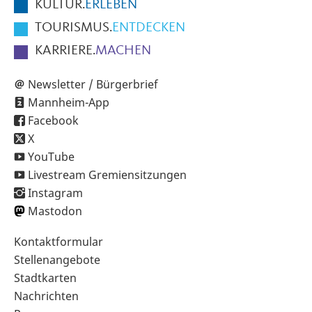
KULTUR.
ERLEBEN
TOURISMUS.
ENTDECKEN
KARRIERE.
MACHEN
Newsletter / Bürgerbrief
Mannheim-App
Facebook
X
YouTube
Livestream Gremiensitzungen
Instagram
Mastodon
Sekundärnavigation
Kontaktformular
im
Stellenangebote
Fußbereich
Stadtkarten
Nachrichten