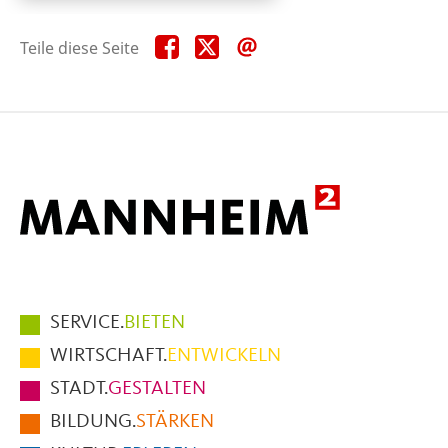
Teile
Teile
Teile
Teile diese Seite
diese
diese
diese
Seite
Seite
Seite
auf
auf
per
Facebook
X
E-
Mail
Hauptmenüpunkte
SERVICE.
BIETEN
im
WIRTSCHAFT.
ENTWICKELN
Fußbereich
STADT.
GESTALTEN
der
BILDUNG.
STÄRKEN
Seite