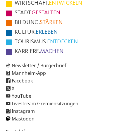
im
WIRTSCHAFT.
ENTWICKELN
Fußbereich
STADT.
GESTALTEN
der
BILDUNG.
STÄRKEN
Seite
KULTUR.
ERLEBEN
TOURISMUS.
ENTDECKEN
KARRIERE.
MACHEN
Newsletter / Bürgerbrief
Mannheim-App
Facebook
X
YouTube
Livestream Gremiensitzungen
Instagram
Mastodon