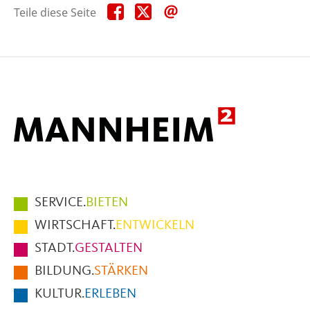
Teile
Teile
Teile
Teile diese Seite
diese
diese
diese
Seite
Seite
Seite
auf
auf
per
Facebook
X
E-
Mail
Hauptmenüpunkte
SERVICE.
BIETEN
im
WIRTSCHAFT.
ENTWICKELN
Fußbereich
STADT.
GESTALTEN
der
BILDUNG.
STÄRKEN
Seite
KULTUR.
ERLEBEN