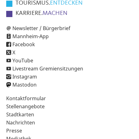
TOURISMUS.
ENTDECKEN
KARRIERE.
MACHEN
Newsletter / Bürgerbrief
Mannheim-App
Facebook
X
YouTube
Livestream Gremiensitzungen
Instagram
Mastodon
Sekundärnavigation
Kontaktformular
im
Stellenangebote
Fußbereich
Stadtkarten
Nachrichten
Presse
Mediathek