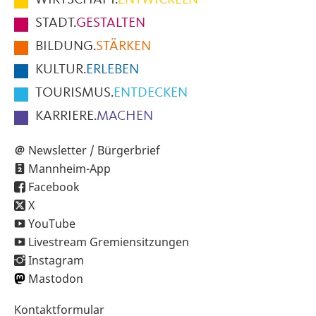
Fußbereich
STADT.
GESTALTEN
der
BILDUNG.
STÄRKEN
Seite
KULTUR.
ERLEBEN
TOURISMUS.
ENTDECKEN
KARRIERE.
MACHEN
Newsletter / Bürgerbrief
Mannheim-App
Facebook
X
YouTube
Livestream Gremiensitzungen
Instagram
Mastodon
Sekundärnavigation
Kontaktformular