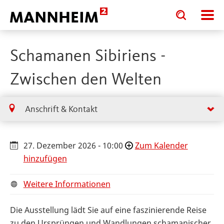
Toggle
Toggle
search
search
input
input
form
Schamanen Sibiriens -
Zwischen den Welten
Anschrift & Kontakt
27. Dezember 2026 - 10:00
Zum Kalender
hinzufügen
Weitere Informationen
Die Ausstellung lädt Sie auf eine faszinierende Reise
zu den Ursprüngen und Wandlungen schamanischer