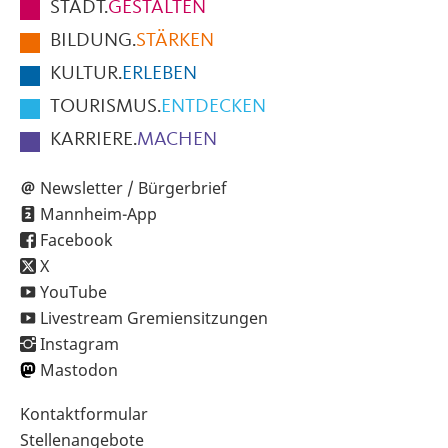
STADT.
GESTALTEN
der
BILDUNG.
STÄRKEN
Seite
KULTUR.
ERLEBEN
TOURISMUS.
ENTDECKEN
KARRIERE.
MACHEN
Newsletter / Bürgerbrief
Mannheim-App
Facebook
X
YouTube
Livestream Gremiensitzungen
Instagram
Mastodon
Sekundärnavigation
Kontaktformular
im
Stellenangebote