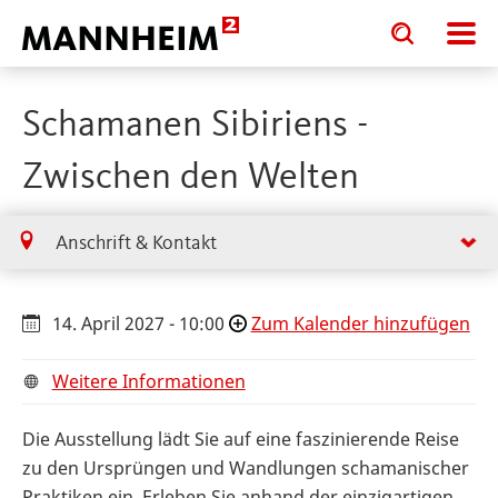
Toggle
Toggle
search
search
input
input
form
Schamanen Sibiriens -
Zwischen den Welten
Anschrift & Kontakt
14. April 2027 - 10:00
Zum Kalender hinzufügen
Weitere Informationen
Die Ausstellung lädt Sie auf eine faszinierende Reise
zu den Ursprüngen und Wandlungen schamanischer
Praktiken ein. Erleben Sie anhand der einzigartigen