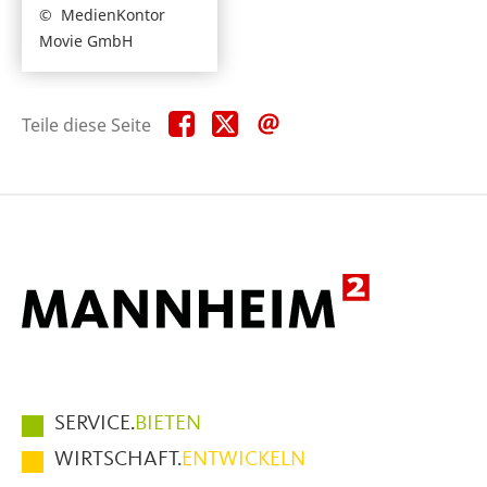
MedienKontor
Movie GmbH
Teile
Teile
Teile
Teile diese Seite
diese
diese
diese
Seite
Seite
Seite
auf
auf
per
Facebook
X
E-
Mail
Hauptmenüpunkte
SERVICE.
BIETEN
im
WIRTSCHAFT.
ENTWICKELN
Fußbereich