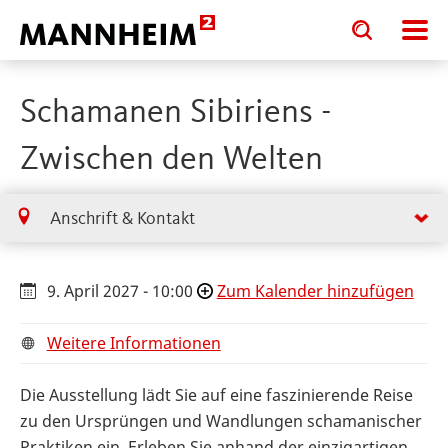
Toggle
Toggle
search
search
input
input
form
Schamanen Sibiriens -
Zwischen den Welten
Anschrift & Kontakt
9. April 2027 - 10:00
Zum Kalender hinzufügen
Weitere Informationen
Die Ausstellung lädt Sie auf eine faszinierende Reise
zu den Ursprüngen und Wandlungen schamanischer
Praktiken ein. Erleben Sie anhand der einzigartigen