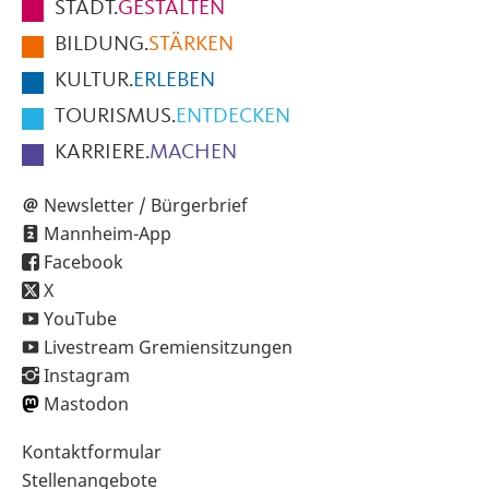
STADT.
GESTALTEN
der
BILDUNG.
STÄRKEN
Seite
KULTUR.
ERLEBEN
TOURISMUS.
ENTDECKEN
KARRIERE.
MACHEN
Newsletter / Bürgerbrief
Mannheim-App
Facebook
X
YouTube
Livestream Gremiensitzungen
Instagram
Mastodon
Sekundärnavigation
Kontaktformular
im
Stellenangebote