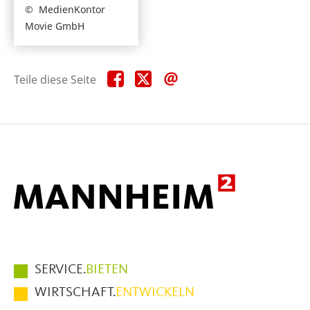
MedienKontor
Movie GmbH
Teile
Teile
Teile
Teile diese Seite
diese
diese
diese
Seite
Seite
Seite
auf
auf
per
Facebook
X
E-
Mail
Hauptmenüpunkte
SERVICE.
BIETEN
im
WIRTSCHAFT.
ENTWICKELN
Fußbereich