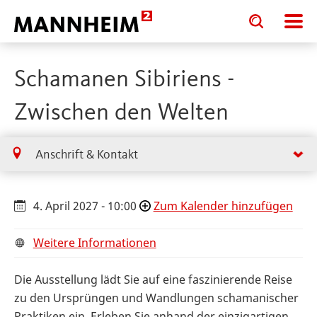
Toggle
Toggle
search
search
input
input
form
Schamanen Sibiriens -
Zwischen den Welten
Anschrift & Kontakt
4. April 2027 - 10:00
Zum Kalender hinzufügen
Weitere Informationen
Die Ausstellung lädt Sie auf eine faszinierende Reise
zu den Ursprüngen und Wandlungen schamanischer
Praktiken ein. Erleben Sie anhand der einzigartigen