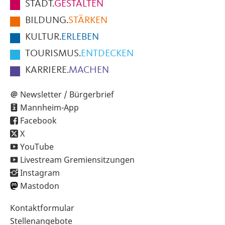
STADT.
GESTALTEN
der
BILDUNG.
STÄRKEN
Seite
KULTUR.
ERLEBEN
TOURISMUS.
ENTDECKEN
KARRIERE.
MACHEN
Newsletter / Bürgerbrief
Mannheim-App
Facebook
X
YouTube
Livestream Gremiensitzungen
Instagram
Mastodon
Sekundärnavigation
Kontaktformular
im
Stellenangebote