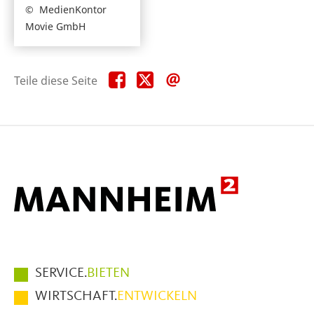
MedienKontor
Movie GmbH
Teile
Teile
Teile
Teile diese Seite
diese
diese
diese
Seite
Seite
Seite
auf
auf
per
Facebook
X
E-
Mail
Hauptmenüpunkte
SERVICE.
BIETEN
im
WIRTSCHAFT.
ENTWICKELN
Fußbereich