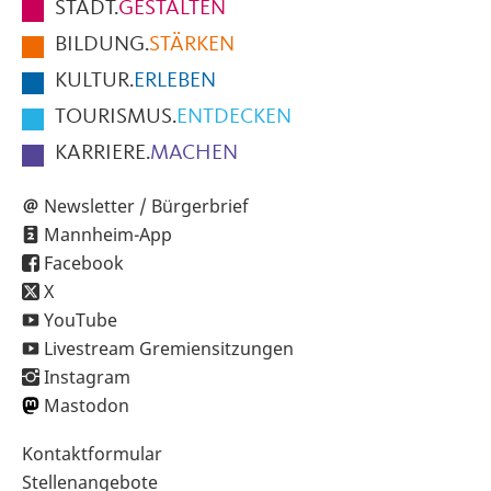
STADT.
GESTALTEN
der
BILDUNG.
STÄRKEN
Seite
KULTUR.
ERLEBEN
TOURISMUS.
ENTDECKEN
KARRIERE.
MACHEN
Newsletter / Bürgerbrief
Mannheim-App
Facebook
X
YouTube
Livestream Gremiensitzungen
Instagram
Mastodon
Sekundärnavigation
Kontaktformular
im
Stellenangebote