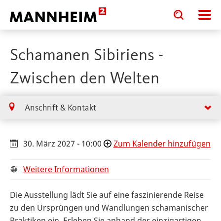
Toggle
Toggle
search
search
input
input
form
Schamanen Sibiriens -
Zwischen den Welten
Anschrift & Kontakt
30. März 2027 - 10:00
Zum Kalender hinzufügen
Weitere Informationen
Die Ausstellung lädt Sie auf eine faszinierende Reise
zu den Ursprüngen und Wandlungen schamanischer
Praktiken ein. Erleben Sie anhand der einzigartigen