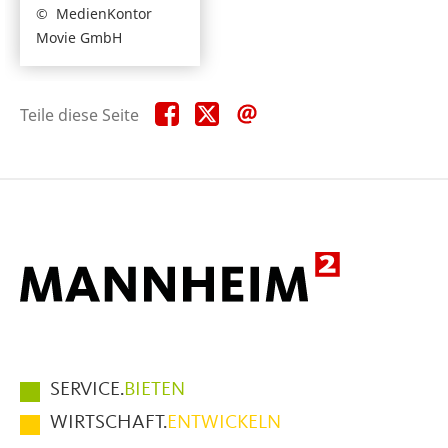
MedienKontor
Movie GmbH
Teile
Teile
Teile
Teile diese Seite
diese
diese
diese
Seite
Seite
Seite
auf
auf
per
Facebook
X
E-
Mail
Hauptmenüpunkte
SERVICE.
BIETEN
im
WIRTSCHAFT.
ENTWICKELN
Fußbereich