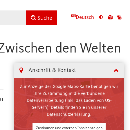
Deutsch
Ansicht
Zu
Zu
Suche
mit
den
de
hohem
Inhalte
Inh
Kontrast
in
in
 Zwischen den Welten
umschalten
leichter
Geb
Sprach
Anschrift & Kontakt
Zur Anzeige der Google Maps-Karte benötigen wir
Ihre Zustimmung in die verbundene
zu
Datenverarbeitung (inkl. das Laden von US-
Servern). Details finden Sie in unserer
Datenschutzerklärung
.
Zustimmen und externen Inhalt anzeigen