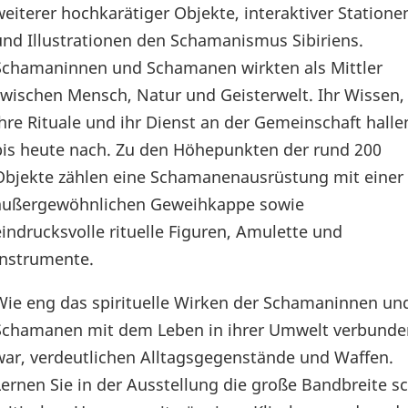
weiterer hochkarätiger Objekte, interaktiver Statione
und Illustrationen den Schamanismus Sibiriens.
Schamaninnen und Schamanen wirkten als Mittler
zwischen Mensch, Natur und Geisterwelt. Ihr Wissen,
ihre Rituale und ihr Dienst an der Gemeinschaft halle
bis heute nach. Zu den Höhepunkten der rund 200
Objekte zählen eine Schamanenausrüstung mit einer
außergewöhnlichen Geweihkappe sowie
eindrucksvolle rituelle Figuren, Amulette und
Instrumente.
Wie eng das spirituelle Wirken der Schamaninnen un
Schamanen mit dem Leben in ihrer Umwelt verbunde
war, verdeutlichen Alltagsgegenstände und Waffen.
Lernen Sie in der Ausstellung die große Bandbreite 