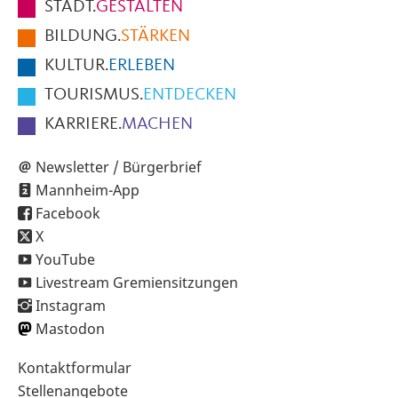
STADT.
GESTALTEN
der
BILDUNG.
STÄRKEN
Seite
KULTUR.
ERLEBEN
TOURISMUS.
ENTDECKEN
KARRIERE.
MACHEN
Newsletter / Bürgerbrief
Mannheim-App
Facebook
X
YouTube
Livestream Gremiensitzungen
Instagram
Mastodon
Sekundärnavigation
Kontaktformular
im
Stellenangebote