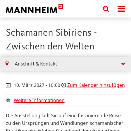
Toggle
Toggle
search
search
input
input
form
Schamanen Sibiriens -
Zwischen den Welten
Anschrift & Kontakt
10. März 2027 - 10:00
Zum Kalender hinzufügen
Weitere Informationen
Die Ausstellung lädt Sie auf eine faszinierende Reise
zu den Ursprüngen und Wandlungen schamanischer
Praktiken ein. Erleben Sie anhand der einzigartigen