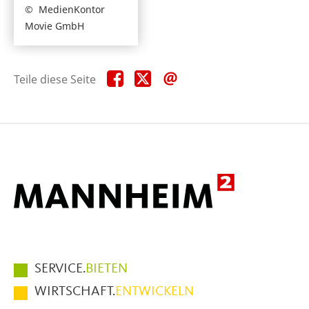
MedienKontor
Movie GmbH
Teile
Teile
Teile
Teile diese Seite
diese
diese
diese
Seite
Seite
Seite
auf
auf
per
Facebook
X
E-
Mail
Hauptmenüpunkte
SERVICE.
BIETEN
im
WIRTSCHAFT.
ENTWICKELN
Fußbereich