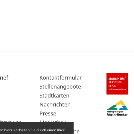
rief
Sekundärnavigation
Kontaktformular
im
Stellenangebote
Fußbereich
Stadtkarten
Nachrichten
Presse
itzungen
Mediathek
 hierzu erhalten Sie durch einen Klick
Leichte Sprache