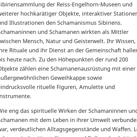
Sibiriensammlung der Reiss-Engelhorn-Museen und
weiterer hochkarätiger Objekte, interaktiver Statione
und Illustrationen den Schamanismus Sibiriens.
Schamaninnen und Schamanen wirkten als Mittler
zwischen Mensch, Natur und Geisterwelt. Ihr Wissen,
ihre Rituale und ihr Dienst an der Gemeinschaft halle
bis heute nach. Zu den Höhepunkten der rund 200
Objekte zählen eine Schamanenausrüstung mit einer
außergewöhnlichen Geweihkappe sowie
eindrucksvolle rituelle Figuren, Amulette und
Instrumente.
Wie eng das spirituelle Wirken der Schamaninnen un
Schamanen mit dem Leben in ihrer Umwelt verbunde
war, verdeutlichen Alltagsgegenstände und Waffen. L