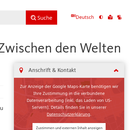
Deutsch
Ansicht
Zu
Zu
Suche
mit
den
de
hohem
Inhalte
Inh
Kontrast
in
in
 Zwischen den Welten
umschalten
leichter
Geb
Sprach
Anschrift & Kontakt
Zur Anzeige der Google Maps-Karte benötigen wir
Ihre Zustimmung in die verbundene
Datenverarbeitung (inkl. das Laden von US-
Servern). Details finden Sie in unserer
zu
Datenschutzerklärung
.
Zustimmen und externen Inhalt anzeigen