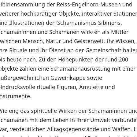
Sibiriensammlung der Reiss-Engelhorn-Museen und
weiterer hochkarätiger Objekte, interaktiver Statione
und Illustrationen den Schamanismus Sibiriens.
Schamaninnen und Schamanen wirkten als Mittler
zwischen Mensch, Natur und Geisterwelt. Ihr Wissen,
ihre Rituale und ihr Dienst an der Gemeinschaft halle
bis heute nach. Zu den Höhepunkten der rund 200
Objekte zählen eine Schamanenausrüstung mit einer
außergewöhnlichen Geweihkappe sowie
eindrucksvolle rituelle Figuren, Amulette und
Instrumente.
Wie eng das spirituelle Wirken der Schamaninnen un
Schamanen mit dem Leben in ihrer Umwelt verbunde
war, verdeutlichen Alltagsgegenstände und Waffen. L