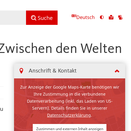
Deutsch
Ansicht
Zu
Zu
Suche
mit
den
de
hohem
Inhalte
Inh
Kontrast
in
in
 Zwischen den Welten
umschalten
leichter
Geb
Sprach
Anschrift & Kontakt
Zur Anzeige der Google Maps-Karte benötigen wir
Ihre Zustimmung in die verbundene
Datenverarbeitung (inkl. das Laden von US-
Servern). Details finden Sie in unserer
zu
Datenschutzerklärung
.
Zustimmen und externen Inhalt anzeigen