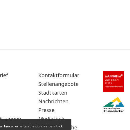
rief
Sekundärnavigation
Kontaktformular
im
Stellenangebote
Fußbereich
Stadtkarten
Nachrichten
Presse
itzungen
Mediathek
 hierzu erhalten Sie durch einen Klick
Leichte Sprache