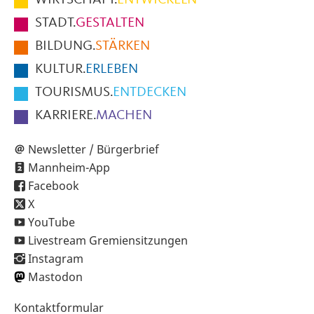
Fußbereich
STADT.
GESTALTEN
der
BILDUNG.
STÄRKEN
Seite
KULTUR.
ERLEBEN
TOURISMUS.
ENTDECKEN
KARRIERE.
MACHEN
Newsletter / Bürgerbrief
Mannheim-App
Facebook
X
YouTube
Livestream Gremiensitzungen
Instagram
Mastodon
Sekundärnavigation
Kontaktformular