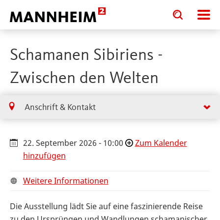
Toggle
Toggle
search
search
input
input
form
Schamanen Sibiriens -
Zwischen den Welten
Anschrift & Kontakt
22. September 2026 - 10:00
Zum Kalender
hinzufügen
Weitere Informationen
Die Ausstellung lädt Sie auf eine faszinierende Reise
zu den Ursprüngen und Wandlungen schamanischer