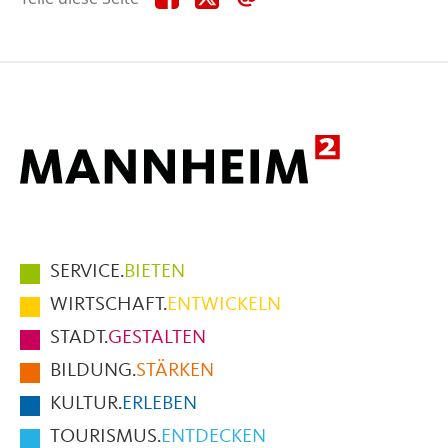
diese
diese
diese
Seite
Seite
Seite
auf
auf
per
Facebook
X
E-
Mail
Hauptmenüpunkte
SERVICE.
BIETEN
im
WIRTSCHAFT.
ENTWICKELN
Fußbereich
STADT.
GESTALTEN
der
BILDUNG.
STÄRKEN
Seite
KULTUR.
ERLEBEN
TOURISMUS.
ENTDECKEN