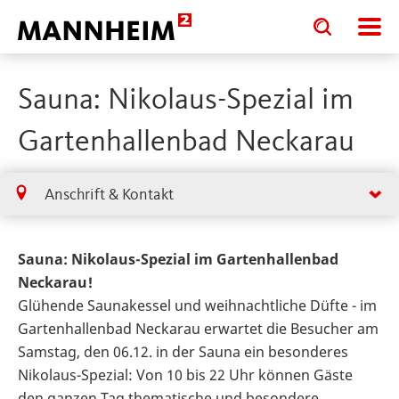
Toggle
Toggle
search
search
input
input
form
Sauna: Nikolaus-Spezial im
Gartenhallenbad Neckarau
Anschrift & Kontakt
Sauna: Nikolaus-Spezial im Gartenhallenbad
Neckarau!
Glühende Saunakessel und weihnachtliche Düfte - im
Gartenhallenbad Neckarau erwartet die Besucher am
Samstag, den 06.12. in der Sauna ein besonderes
Nikolaus-Spezial: Von 10 bis 22 Uhr können Gäste
den ganzen Tag thematische und besondere