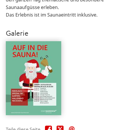
Saunaaufgüsse erleben.
Das Erlebnis ist im Saunaeintritt inklusive.
Galerie
Teile
Teile
Teile
Teile diese Seite