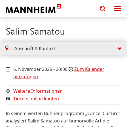
Toggle
Toggle
search
search
input
input
form
Salim Samatou
Anschrift & Kontakt
6. November 2026 - 20:00
Zum Kalender
hinzufügen
Weitere Informationen
Tickets online kaufen
In seinem vierten Bühnenprogramm „Cancel Culture“
analysiert Salim Samatou auf humorvolle Art die