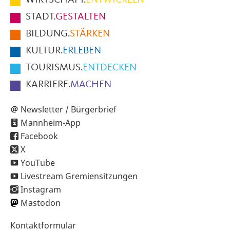
Fußbereich
STADT.
GESTALTEN
der
BILDUNG.
STÄRKEN
Seite
KULTUR.
ERLEBEN
TOURISMUS.
ENTDECKEN
KARRIERE.
MACHEN
Newsletter / Bürgerbrief
Mannheim-App
Facebook
X
YouTube
Livestream Gremiensitzungen
Instagram
Mastodon
Sekundärnavigation
Kontaktformular