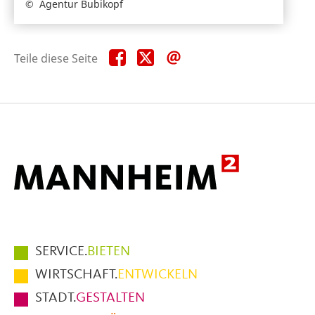
Agentur Bubikopf
Teile
Teile
Teile
Teile diese Seite
diese
diese
diese
Seite
Seite
Seite
auf
auf
per
Facebook
X
E-
Mail
Hauptmenüpunkte
SERVICE.
BIETEN
im
WIRTSCHAFT.
ENTWICKELN
Fußbereich
STADT.
GESTALTEN
der