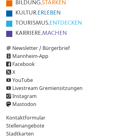
BILDUNG.
STÄRKEN
Seite
KULTUR.
ERLEBEN
TOURISMUS.
ENTDECKEN
KARRIERE.
MACHEN
Newsletter / Bürgerbrief
Mannheim-App
Facebook
X
YouTube
Livestream Gremiensitzungen
Instagram
Mastodon
Sekundärnavigation
Kontaktformular
im
Stellenangebote
Fußbereich
Stadtkarten