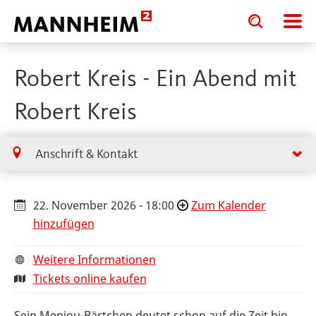
Toggle
Toggle
search
search
input
input
form
Robert Kreis - Ein Abend mit
Robert Kreis
Anschrift & Kontakt
22. November 2026 - 18:00
Zum Kalender
hinzufügen
Weitere Informationen
Tickets online kaufen
Sein Menjou-Bärtchen deutet schon auf die Zeit hin,