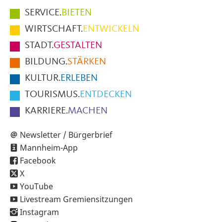
Hauptmenüpunkte
SERVICE.
BIETEN
im
WIRTSCHAFT.
ENTWICKELN
Fußbereich
STADT.
GESTALTEN
der
BILDUNG.
STÄRKEN
Seite
KULTUR.
ERLEBEN
TOURISMUS.
ENTDECKEN
KARRIERE.
MACHEN
Newsletter / Bürgerbrief
Mannheim-App
Facebook
X
YouTube
Livestream Gremiensitzungen
Instagram