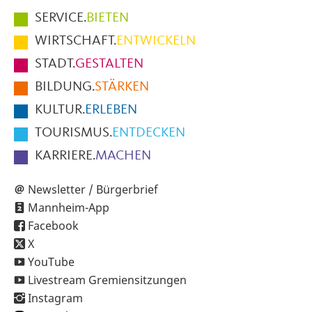
Hauptmenüpunkte
SERVICE.
BIETEN
im
WIRTSCHAFT.
ENTWICKELN
Fußbereich
STADT.
GESTALTEN
der
BILDUNG.
STÄRKEN
Seite
KULTUR.
ERLEBEN
TOURISMUS.
ENTDECKEN
KARRIERE.
MACHEN
Newsletter / Bürgerbrief
Mannheim-App
Facebook
X
YouTube
Livestream Gremiensitzungen
Instagram