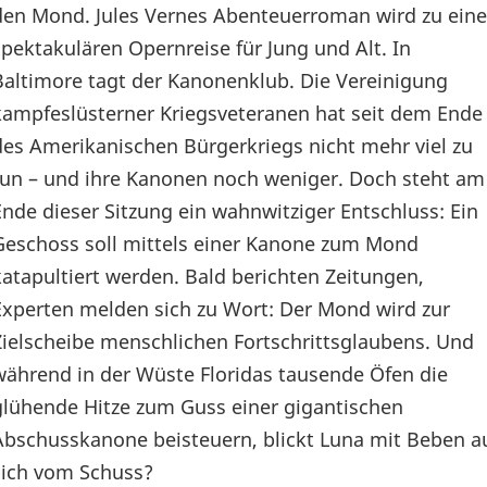
den Mond. Jules Vernes Abenteuerroman wird zu eine
spektakulären Opernreise für Jung und Alt. In
Baltimore tagt der Kanonenklub. Die Vereinigung
kampfeslüsterner Kriegsveteranen hat seit dem Ende
des Amerikanischen Bürgerkriegs nicht mehr viel zu
tun – und ihre Kanonen noch weniger. Doch steht am
Ende dieser Sitzung ein wahnwitziger Entschluss: Ein
Geschoss soll mittels einer Kanone zum Mond
katapultiert werden. Bald berichten Zeitungen,
Experten melden sich zu Wort: Der Mond wird zur
Zielscheibe menschlichen Fortschrittsglaubens. Und
während in der Wüste Floridas tausende Öfen die
glühende Hitze zum Guss einer gigantischen
Abschusskanone beisteuern, blickt Luna mit Beben au
sich vom Schuss?