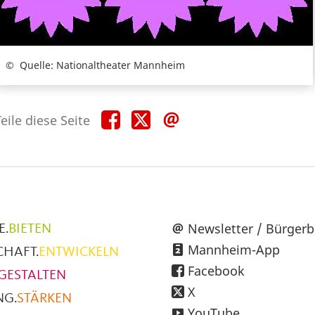
Quelle: Nationaltheater Mannheim
Teile
Teile
Teile
eile diese Seite
diese
diese
diese
Seite
Seite
Seite
auf
auf
per
Facebook
X
E-
Mail
üpunkte
Newsletter / Bürgerb
E.
BIETEN
Mannheim-App
CHAFT.
ENTWICKELN
h
Facebook
GESTALTEN
X
NG.
STÄRKEN
YouTube