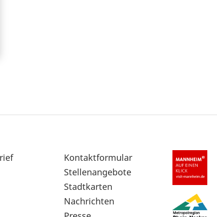
rief
Sekundärnavigation
Kontaktformular
im
Stellenangebote
Fußbereich
Stadtkarten
Nachrichten
Presse