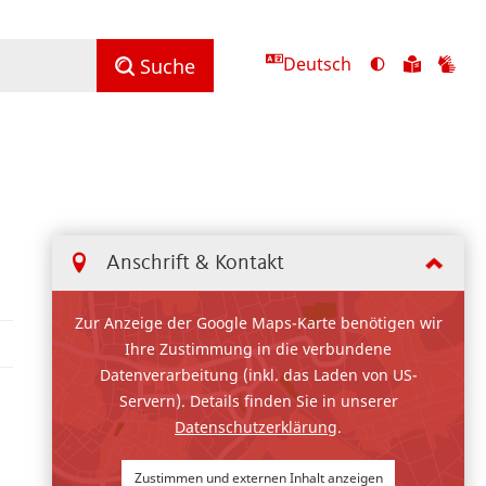
Deutsch
Ansicht
Zu
Zu
Suche
mit
den
de
hohem
Inhalte
Inh
Kontrast
in
in
umschalten
leichter
Geb
Sprach
Anschrift & Kontakt
Zur Anzeige der Google Maps-Karte benötigen wir
Ihre Zustimmung in die verbundene
Datenverarbeitung (inkl. das Laden von US-
Servern). Details finden Sie in unserer
Datenschutzerklärung
.
Zustimmen und externen Inhalt anzeigen