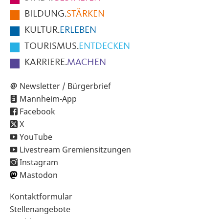
der
BILDUNG.
STÄRKEN
Seite
KULTUR.
ERLEBEN
TOURISMUS.
ENTDECKEN
KARRIERE.
MACHEN
Newsletter / Bürgerbrief
Mannheim-App
Facebook
X
YouTube
Livestream Gremiensitzungen
Instagram
Mastodon
Sekundärnavigation
Kontaktformular
im
Stellenangebote