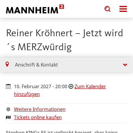
Toggle
Toggle
search
search
input
input
form
Reiner Kröhnert – Jetzt wird
´s MERZwürdig
Anschrift & Kontakt
10. Februar 2027 - 20:00
Zum Kalender
hinzufügen
Weitere Informationen
Tickets online kaufen
Stephen KINGs ES ist vielleicht besiegt, aber keine