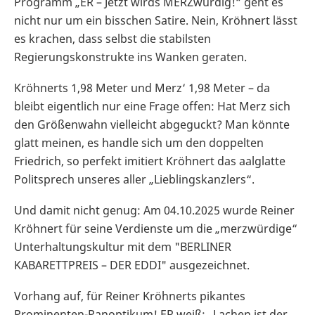
Programm „ER – Jetzt wird´s MERZwürdig!“ geht es
nicht nur um ein bisschen Satire. Nein, Kröhnert lässt
es krachen, dass selbst die stabilsten
Regierungskonstrukte ins Wanken geraten.
Kröhnerts 1,98 Meter und Merz‘ 1,98 Meter – da
bleibt eigentlich nur eine Frage offen: Hat Merz sich
den Größenwahn vielleicht abgeguckt? Man könnte
glatt meinen, es handle sich um den doppelten
Friedrich, so perfekt imitiert Kröhnert das aalglatte
Politsprech unseres aller „Lieblingskanzlers“.
Und damit nicht genug: Am 04.10.2025 wurde Reiner
Kröhnert für seine Verdienste um die „merzwürdige“
Unterhaltungskultur mit dem "BERLINER
KABARETTPREIS – DER EDDI" ausgezeichnet.
Vorhang auf, für Reiner Kröhnerts pikantes
Prominenten-Panoptikum! ER weiß: „Lachen ist der