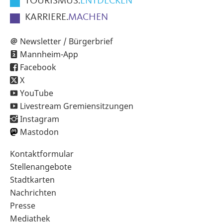
TOURISMUS.
ENTDECKEN
KARRIERE.
MACHEN
Newsletter / Bürgerbrief
Mannheim-App
Facebook
X
YouTube
Livestream Gremiensitzungen
Instagram
Mastodon
Sekundärnavigation
Kontaktformular
im
Stellenangebote
Fußbereich
Stadtkarten
Nachrichten
Presse
Mediathek