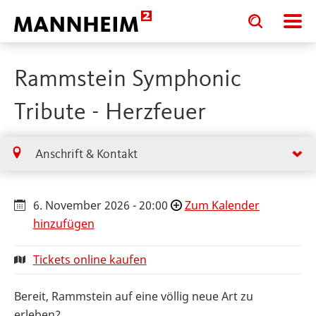
Toggle
Toggle
search
search
input
input
form
Rammstein Symphonic
Tribute - Herzfeuer
Anschrift & Kontakt
6. November 2026 - 20:00
Zum Kalender
hinzufügen
Tickets online kaufen
Bereit, Rammstein auf eine völlig neue Art zu
erleben?