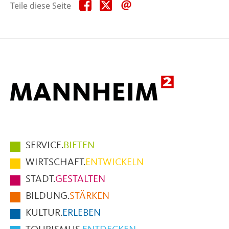
Teile
Teile
Teile
Teile diese Seite
diese
diese
diese
Seite
Seite
Seite
auf
auf
per
Facebook
X
E-
Mail
Hauptmenüpunkte
SERVICE.
BIETEN
im
WIRTSCHAFT.
ENTWICKELN
Fußbereich
STADT.
GESTALTEN
der
BILDUNG.
STÄRKEN
Seite
KULTUR.
ERLEBEN