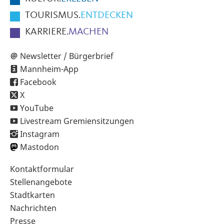
TOURISMUS.
ENTDECKEN
KARRIERE.
MACHEN
Newsletter / Bürgerbrief
Mannheim-App
Facebook
X
YouTube
Livestream Gremiensitzungen
Instagram
Mastodon
Sekundärnavigation
Kontaktformular
im
Stellenangebote
Fußbereich
Stadtkarten
Nachrichten
Presse