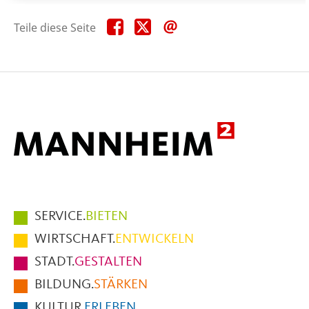
Teile
Teile
Teile
Teile diese Seite
diese
diese
diese
Seite
Seite
Seite
auf
auf
per
Facebook
X
E-
Mail
Hauptmenüpunkte
SERVICE.
BIETEN
im
WIRTSCHAFT.
ENTWICKELN
Fußbereich
STADT.
GESTALTEN
der
BILDUNG.
STÄRKEN
Seite
KULTUR.
ERLEBEN