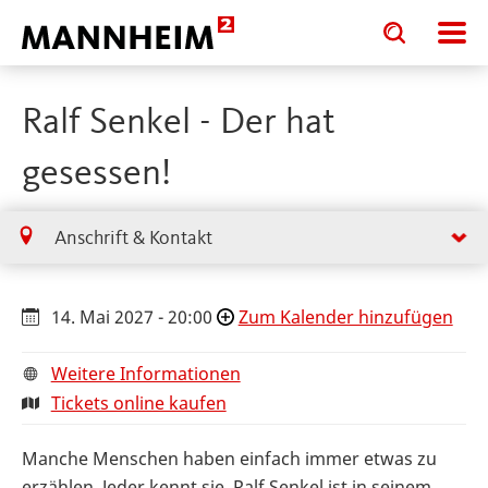
Toggle
Toggle
search
search
input
input
form
Ralf Senkel - Der hat
gesessen!
Anschrift & Kontakt
14. Mai 2027 - 20:00
Zum Kalender hinzufügen
Weitere Informationen
Tickets online kaufen
Manche Menschen haben einfach immer etwas zu
erzählen. Jeder kennt sie. Ralf Senkel ist in seinem