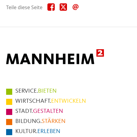
Teile
Teile
Teile
Teile diese Seite
diese
diese
diese
Seite
Seite
Seite
auf
auf
per
Facebook
X
E-
Mail
Hauptmenüpunkte
SERVICE.
BIETEN
im
WIRTSCHAFT.
ENTWICKELN
Fußbereich
STADT.
GESTALTEN
der
BILDUNG.
STÄRKEN
Seite
KULTUR.
ERLEBEN