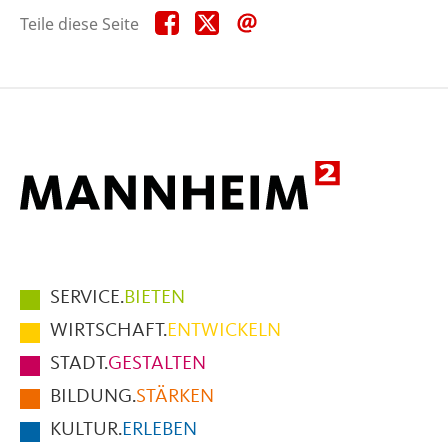
Teile
Teile
Teile
Teile diese Seite
diese
diese
diese
Seite
Seite
Seite
auf
auf
per
Facebook
X
E-
Mail
Hauptmenüpunkte
SERVICE.
BIETEN
im
WIRTSCHAFT.
ENTWICKELN
Fußbereich
STADT.
GESTALTEN
der
BILDUNG.
STÄRKEN
Seite
KULTUR.
ERLEBEN