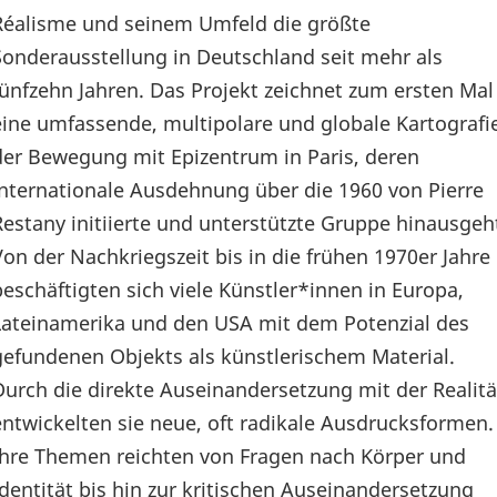
Réalisme und seinem Umfeld die größte
Sonderausstellung in Deutschland seit mehr als
fünfzehn Jahren. Das Projekt zeichnet zum ersten Mal
eine umfassende, multipolare und globale Kartografi
der Bewegung mit Epizentrum in Paris, deren
internationale Ausdehnung über die 1960 von Pierre
Restany initiierte und unterstützte Gruppe hinausgeh
Von der Nachkriegszeit bis in die frühen 1970er Jahre
beschäftigten sich viele Künstler*innen in Europa,
Lateinamerika und den USA mit dem Potenzial des
gefundenen Objekts als künstlerischem Material.
Durch die direkte Auseinandersetzung mit der Realitä
entwickelten sie neue, oft radikale Ausdrucksformen.
Ihre Themen reichten von Fragen nach Körper und
Identität bis hin zur kritischen Auseinandersetzung