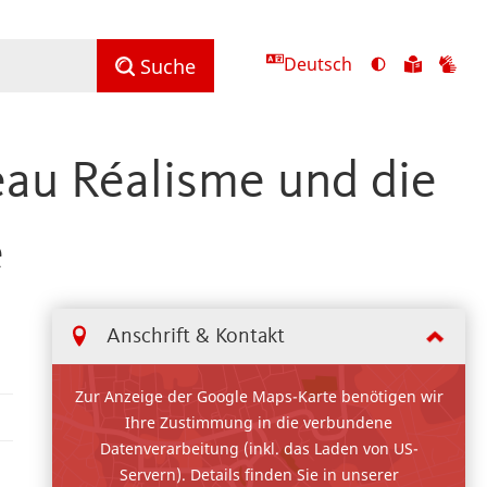
Deutsch
Ansicht
Zu
Zu
Suche
mit
den
de
hohem
Inhalte
Inh
Kontrast
in
in
au Réalisme und die
umschalten
leichter
Geb
Sprach
e
Anschrift & Kontakt
Zur Anzeige der Google Maps-Karte benötigen wir
Ihre Zustimmung in die verbundene
Datenverarbeitung (inkl. das Laden von US-
Servern). Details finden Sie in unserer