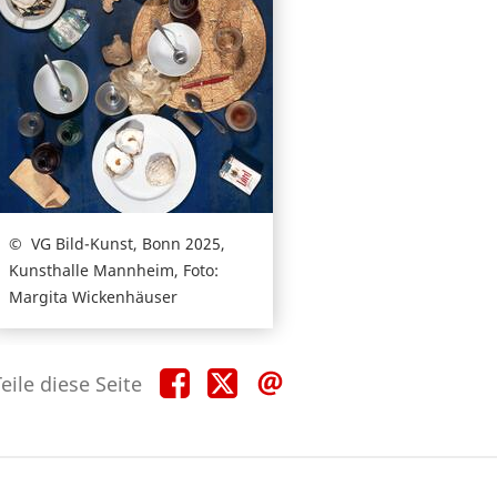
VG Bild-Kunst, Bonn 2025,
Kunsthalle Mannheim, Foto:
Margita Wickenhäuser
Teile
Teile
Teile
eile diese Seite
diese
diese
diese
Seite
Seite
Seite
auf
auf
per
Facebook
X
E-
Mail