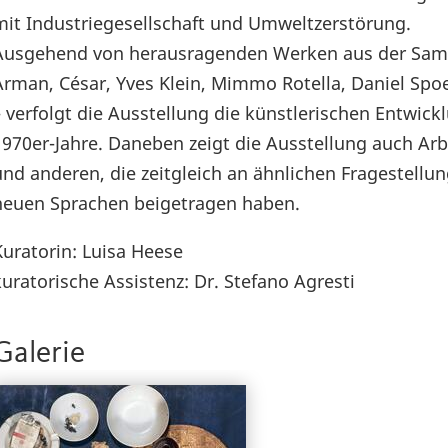
mit Industriegesellschaft und Umweltzerstörung.
Ausgehend von herausragenden Werken aus der Samm
Arman, César, Yves Klein, Mimmo Rotella, Daniel Spoerr
– verfolgt die Ausstellung die künstlerischen Entwic
1970er-Jahre. Daneben zeigt die Ausstellung auch Ar
und anderen, die zeitgleich an ähnlichen Fragestellun
neuen Sprachen beigetragen haben.
Kuratorin: Luisa Heese
kuratorische Assistenz: Dr. Stefano Agresti
Galerie