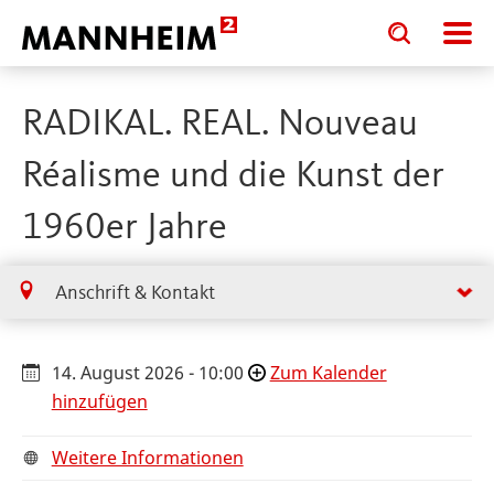
Toggle
Toggle
search
search
input
input
form
RADIKAL. REAL. Nouveau
Réalisme und die Kunst der
1960er Jahre
Anschrift & Kontakt
14. August 2026 - 10:00
Zum Kalender
hinzufügen
Weitere Informationen