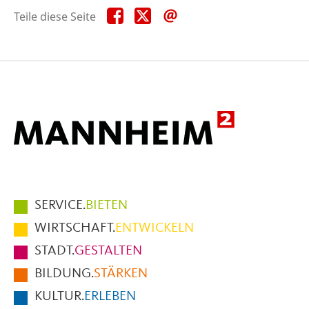
Teile
Teile
Teile
Teile diese Seite
diese
diese
diese
Seite
Seite
Seite
auf
auf
per
Facebook
X
E-
Mail
Hauptmenüpunkte
SERVICE.
BIETEN
im
WIRTSCHAFT.
ENTWICKELN
Fußbereich
STADT.
GESTALTEN
der
BILDUNG.
STÄRKEN
Seite
KULTUR.
ERLEBEN