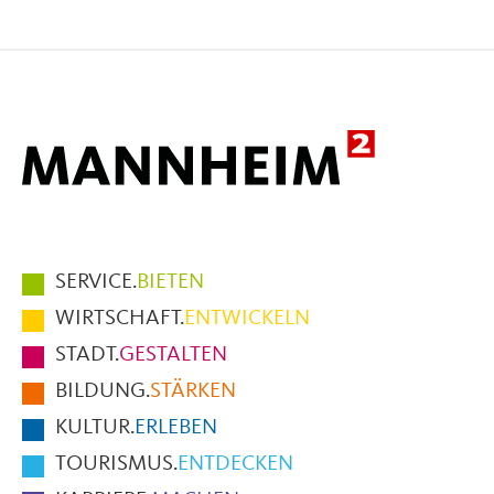
Seite
Seite
Seite
auf
auf
per
Facebook
X
E-
Mail
Hauptmenüpunkte
SERVICE.
BIETEN
im
WIRTSCHAFT.
ENTWICKELN
Fußbereich
STADT.
GESTALTEN
der
BILDUNG.
STÄRKEN
Seite
KULTUR.
ERLEBEN
TOURISMUS.
ENTDECKEN