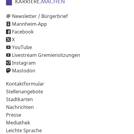
KARRIERE.
MACHEN
Newsletter / Bürgerbrief
Mannheim-App
Facebook
X
YouTube
Livestream Gremiensitzungen
Instagram
Mastodon
Sekundärnavigation
Kontaktformular
im
Stellenangebote
Fußbereich
Stadtkarten
Nachrichten
Presse
Mediathek
Leichte Sprache