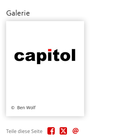
Galerie
Ben Wolf
Teile
Teile
Teile
Teile diese Seite
diese
diese
diese