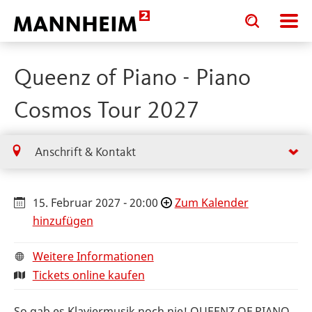
Toggle
Toggle
search
search
input
input
form
Queenz of Piano - Piano
Cosmos Tour 2027
Anschrift & Kontakt
15. Februar 2027 - 20:00
Zum Kalender
hinzufügen
Weitere Informationen
Tickets online kaufen
So gab es Klaviermusik noch nie! QUEENZ OF PIANO