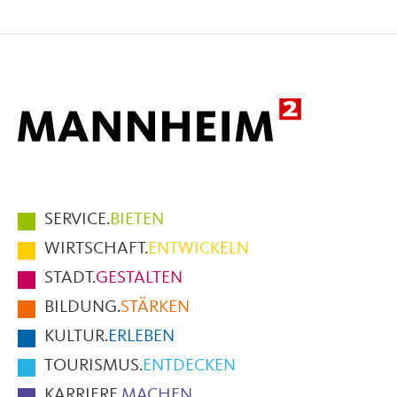
Seite
Seite
Seite
auf
auf
per
Facebook
X
E-
Mail
Hauptmenüpunkte
SERVICE.
BIETEN
im
WIRTSCHAFT.
ENTWICKELN
Fußbereich
STADT.
GESTALTEN
der
BILDUNG.
STÄRKEN
Seite
KULTUR.
ERLEBEN
TOURISMUS.
ENTDECKEN
KARRIERE.
MACHEN