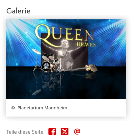
Galerie
Planetarium Mannheim
Teile
Teile
Teile
Teile diese Seite
diese
diese
diese