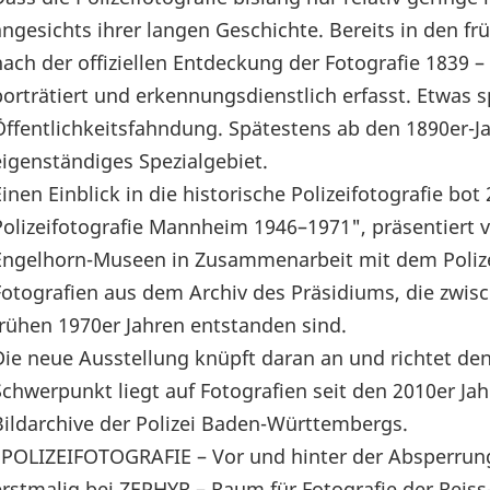
angesichts ihrer langen Geschichte. Bereits in den f
nach der offiziellen Entdeckung der Fotografie 1839 
porträtiert und erkennungsdienstlich erfasst. Etwas s
Öffentlichkeitsfahndung. Spätestens ab den 1890er-Jah
eigenständiges Spezialgebiet.
Einen Einblick in die historische Polizeifotografie bo
Polizeifotografie Mannheim 1946–1971", präsentiert 
Engelhorn-Museen in Zusammenarbeit mit dem Poliz
Fotografien aus dem Archiv des Präsidiums, die zwi
frühen 1970er Jahren entstanden sind.
Die neue Ausstellung knüpft daran an und richtet de
Schwerpunkt liegt auf Fotografien seit den 2010er Jah
Bildarchive der Polizei Baden-Württembergs.
"POLIZEIFOTOGRAFIE – Vor und hinter der Absperrung
erstmalig bei ZEPHYR – Raum für Fotografie der Rei