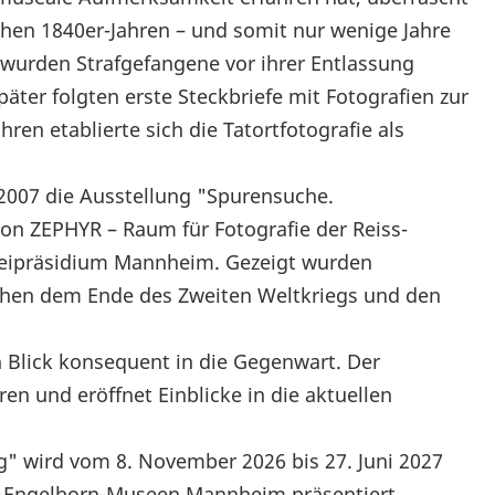
rühen 1840er-Jahren – und somit nur wenige Jahre
– wurden Strafgefangene vor ihrer Entlassung
päter folgten erste Steckbriefe mit Fotografien zur
ren etablierte sich die Tatortfotografie als
t 2007 die Ausstellung "Spurensuche.
von ZEPHYR – Raum für Fotografie der Reiss-
eipräsidium Mannheim. Gezeigt wurden
schen dem Ende des Zweiten Weltkriegs und den
n Blick konsequent in die Gegenwart. Der
ren und eröffnet Einblicke in die aktuellen
" wird vom 8. November 2026 bis 27. Juni 2027
ss-Engelhorn-Museen Mannheim präsentiert.