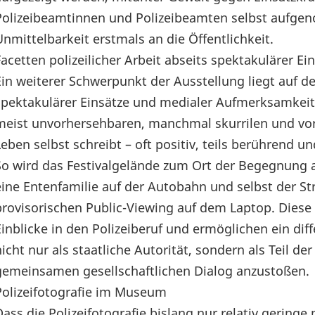
Polizeibeamtinnen und Polizeibeamten selbst aufgen
Unmittelbarkeit erstmals an die Öffentlichkeit.
Facetten polizeilicher Arbeit abseits spektakulärer 
Ein weiterer Schwerpunkt der Ausstellung liegt auf den
spektakulärer Einsätze und medialer Aufmerksamkeit 
meist unvorhersehbaren, manchmal skurrilen und vo
Leben selbst schreibt – oft positiv, teils berührend 
So wird das Festivalgelände zum Ort der Begegnung a
eine Entenfamilie auf der Autobahn und selbst der 
provisorischen Public-Viewing auf dem Laptop. Diese 
Einblicke in den Polizeiberuf und ermöglichen ein diff
nicht nur als staatliche Autorität, sondern als Teil
gemeinsamen gesellschaftlichen Dialog anzustoßen.
Polizeifotografie im Museum
Dass die Polizeifotografie bislang nur relativ gerin