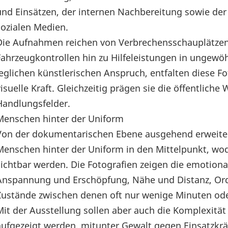
und Einsätzen, der internen Nachbereitung sowie der
sozialen Medien.
Die Aufnahmen reichen von Verbrechensschauplätzen
Fahrzeugkontrollen hin zu Hilfeleistungen in ungewö
jeglichen künstlerischen Anspruch, entfalten diese Fo
visuelle Kraft. Gleichzeitig prägen sie die öffentlich
Handlungsfelder.
Menschen hinter der Uniform
Von der dokumentarischen Ebene ausgehend erweitert 
Menschen hinter der Uniform in den Mittelpunkt, wo
sichtbar werden. Die Fotografien zeigen die emotional
Anspannung und Erschöpfung, Nähe und Distanz, O
Zustände zwischen denen oft nur wenige Minuten oder
Mit der Ausstellung sollen aber auch die Komplexität 
aufgezeigt werden, mitunter Gewalt gegen Einsatzkrä