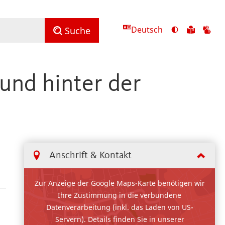
Deutsch
Ansicht
Zu
Zu
Suche
mit
den
de
hohem
Inhalte
Inh
Kontrast
in
in
 und hinter der
umschalten
leichter
Geb
Sprach
Anschrift & Kontakt
Zur Anzeige der Google Maps-Karte benötigen wir
Ihre Zustimmung in die verbundene
Datenverarbeitung (inkl. das Laden von US-
Servern). Details finden Sie in unserer