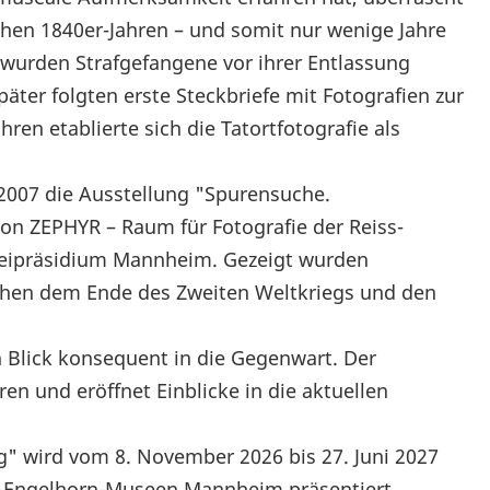
rühen 1840er-Jahren – und somit nur wenige Jahre
– wurden Strafgefangene vor ihrer Entlassung
päter folgten erste Steckbriefe mit Fotografien zur
ren etablierte sich die Tatortfotografie als
t 2007 die Ausstellung "Spurensuche.
von ZEPHYR – Raum für Fotografie der Reiss-
eipräsidium Mannheim. Gezeigt wurden
schen dem Ende des Zweiten Weltkriegs und den
n Blick konsequent in die Gegenwart. Der
ren und eröffnet Einblicke in die aktuellen
" wird vom 8. November 2026 bis 27. Juni 2027
ss-Engelhorn-Museen Mannheim präsentiert.