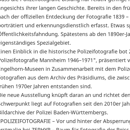
angesichts ihrer langen Geschichte. Bereits in den f
nach der offiziellen Entdeckung der Fotografie 1839 
porträtiert und erkennungsdienstlich erfasst. Etwas s
Öffentlichkeitsfahndung. Spätestens ab den 1890er-Jah
eigenständiges Spezialgebiet.
Einen Einblick in die historische Polizeifotografie bo
Polizeifotografie Mannheim 1946–1971", präsentiert 
Engelhorn-Museen in Zusammenarbeit mit dem Poliz
Fotografien aus dem Archiv des Präsidiums, die zwi
frühen 1970er Jahren entstanden sind.
Die neue Ausstellung knüpft daran an und richtet de
Schwerpunkt liegt auf Fotografien seit den 2010er Jah
Bildarchive der Polizei Baden-Württembergs.
"POLIZEIFOTOGRAFIE – Vor und hinter der Absperrung
erstmalig bei ZEPHYR – Raum für Fotografie der Rei