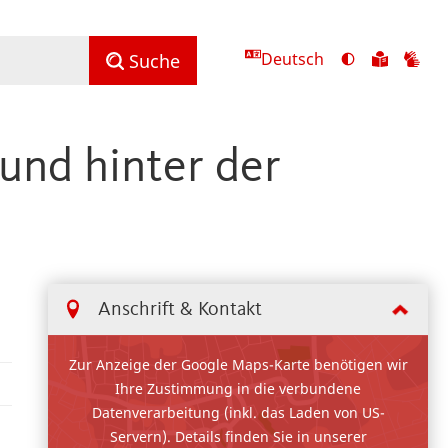
Deutsch
Ansicht
Zu
Zu
Suche
mit
den
de
hohem
Inhalte
Inh
Kontrast
in
in
 und hinter der
umschalten
leichter
Geb
Sprach
Anschrift & Kontakt
Zur Anzeige der Google Maps-Karte benötigen wir
Ihre Zustimmung in die verbundene
Datenverarbeitung (inkl. das Laden von US-
Servern). Details finden Sie in unserer