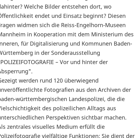
dahinter? Welche Bilder entstehen dort, wo
Öffentlichkeit endet und Einsatz beginnt? Diesen
Fragen widmen sich die Reiss-Engelhorn-Museen
Mannheim in Kooperation mit dem Ministerium des
Inneren, für Digitalisierung und Kommunen Baden-
Württemberg in der Sonderausstellung
"POLIZEIFOTOGRAFIE – Vor und hinter der
Absperrung".
Gezeigt werden rund 120 überwiegend
unveröffentlichte Fotografien aus den Archiven der
baden-württembergischen Landespolizei, die die
Vielschichtigkeit des polizeilichen Alltags aus
unterschiedlichen Perspektiven sichtbar machen.
Als zentrales visuelles Medium erfüllt die
Polizeifotografie vielfältige Funktionen: Sie dient der