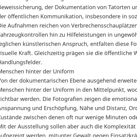
Beweissicherung, der Dokumentation von Tatorten un
der öffentlichen Kommunikation, insbesondere in soz
Die Aufnahmen reichen von Verbrechensschauplätzen
Fahrzeugkontrollen hin zu Hilfeleistungen in ungewö
jeglichen künstlerischen Anspruch, entfalten diese Fo
visuelle Kraft. Gleichzeitig prägen sie die öffentlich
Handlungsfelder.
Menschen hinter der Uniform
Von der dokumentarischen Ebene ausgehend erweitert 
Menschen hinter der Uniform in den Mittelpunkt, wo
sichtbar werden. Die Fotografien zeigen die emotional
Anspannung und Erschöpfung, Nähe und Distanz, O
Zustände zwischen denen oft nur wenige Minuten oder
Mit der Ausstellung sollen aber auch die Komplexität 
aufgezeigt werden, mitunter Gewalt gegen Einsatzkrä