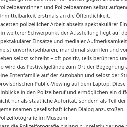
Polizeibeamtinnen und Polizeibeamten selbst aufgen
Unmittelbarkeit erstmals an die Öffentlichkeit.
Facetten polizeilicher Arbeit abseits spektakulärer 
Ein weiterer Schwerpunkt der Ausstellung liegt auf den
spektakulärer Einsätze und medialer Aufmerksamkeit 
meist unvorhersehbaren, manchmal skurrilen und vo
Leben selbst schreibt – oft positiv, teils berührend 
So wird das Festivalgelände zum Ort der Begegnung a
eine Entenfamilie auf der Autobahn und selbst der 
provisorischen Public-Viewing auf dem Laptop. Diese 
Einblicke in den Polizeiberuf und ermöglichen ein diff
nicht nur als staatliche Autorität, sondern als Teil
gemeinsamen gesellschaftlichen Dialog anzustoßen.
Polizeifotografie im Museum
Dass die Polizeifotografie bislang nur relativ gerin