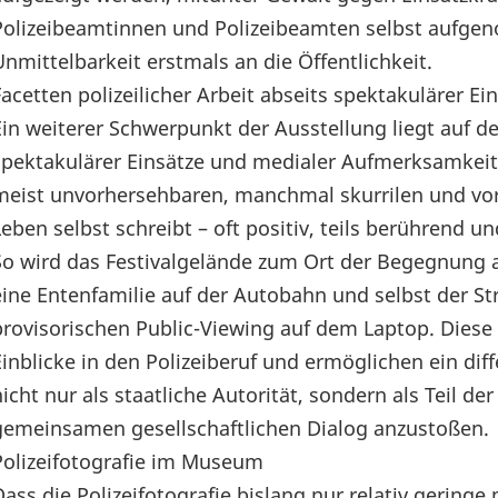
Polizeibeamtinnen und Polizeibeamten selbst aufgen
Unmittelbarkeit erstmals an die Öffentlichkeit.
Facetten polizeilicher Arbeit abseits spektakulärer 
Ein weiterer Schwerpunkt der Ausstellung liegt auf den
spektakulärer Einsätze und medialer Aufmerksamkeit 
meist unvorhersehbaren, manchmal skurrilen und vo
Leben selbst schreibt – oft positiv, teils berührend 
So wird das Festivalgelände zum Ort der Begegnung a
eine Entenfamilie auf der Autobahn und selbst der 
provisorischen Public-Viewing auf dem Laptop. Diese 
Einblicke in den Polizeiberuf und ermöglichen ein diff
nicht nur als staatliche Autorität, sondern als Teil
gemeinsamen gesellschaftlichen Dialog anzustoßen.
Polizeifotografie im Museum
Dass die Polizeifotografie bislang nur relativ gerin