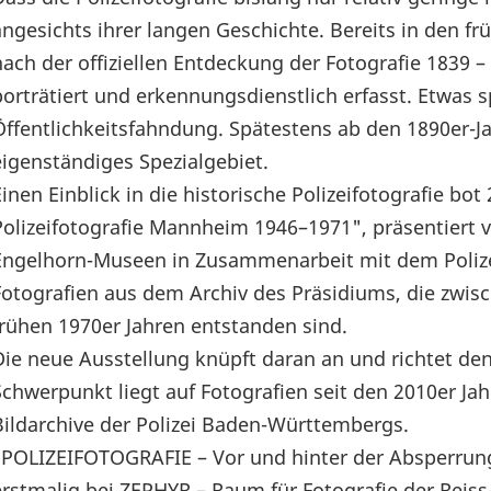
angesichts ihrer langen Geschichte. Bereits in den f
nach der offiziellen Entdeckung der Fotografie 1839 
porträtiert und erkennungsdienstlich erfasst. Etwas s
Öffentlichkeitsfahndung. Spätestens ab den 1890er-Jah
eigenständiges Spezialgebiet.
Einen Einblick in die historische Polizeifotografie bo
Polizeifotografie Mannheim 1946–1971", präsentiert 
Engelhorn-Museen in Zusammenarbeit mit dem Poliz
Fotografien aus dem Archiv des Präsidiums, die zwi
frühen 1970er Jahren entstanden sind.
Die neue Ausstellung knüpft daran an und richtet de
Schwerpunkt liegt auf Fotografien seit den 2010er Jah
Bildarchive der Polizei Baden-Württembergs.
"POLIZEIFOTOGRAFIE – Vor und hinter der Absperrung
erstmalig bei ZEPHYR – Raum für Fotografie der Rei