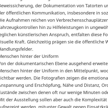
Beweissicherung, der Dokumentation von Tatorten un
der öffentlichen Kommunikation, insbesondere in soz
Die Aufnahmen reichen von Verbrechensschauplätzen
Fahrzeugkontrollen hin zu Hilfeleistungen in ungewö
jeglichen künstlerischen Anspruch, entfalten diese Fo
visuelle Kraft. Gleichzeitig prägen sie die öffentlich
Handlungsfelder.
Menschen hinter der Uniform
Von der dokumentarischen Ebene ausgehend erweitert 
Menschen hinter der Uniform in den Mittelpunkt, wo
sichtbar werden. Die Fotografien zeigen die emotional
Anspannung und Erschöpfung, Nähe und Distanz, O
Zustände zwischen denen oft nur wenige Minuten oder
Mit der Ausstellung sollen aber auch die Komplexität 
aufgezeigt werden, mitunter Gewalt gegen Einsatzkrä