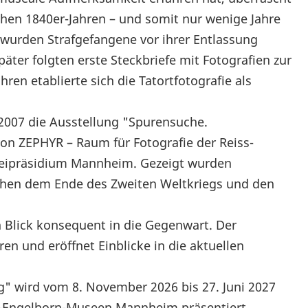
rühen 1840er-Jahren – und somit nur wenige Jahre
– wurden Strafgefangene vor ihrer Entlassung
päter folgten erste Steckbriefe mit Fotografien zur
ren etablierte sich die Tatortfotografie als
t 2007 die Ausstellung "Spurensuche.
von ZEPHYR – Raum für Fotografie der Reiss-
eipräsidium Mannheim. Gezeigt wurden
schen dem Ende des Zweiten Weltkriegs und den
n Blick konsequent in die Gegenwart. Der
ren und eröffnet Einblicke in die aktuellen
" wird vom 8. November 2026 bis 27. Juni 2027
ss-Engelhorn-Museen Mannheim präsentiert.