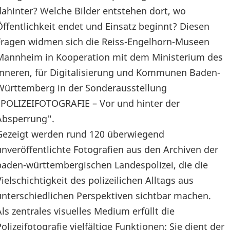
dahinter? Welche Bilder entstehen dort, wo
Öffentlichkeit endet und Einsatz beginnt? Diesen
Fragen widmen sich die Reiss-Engelhorn-Museen
Mannheim in Kooperation mit dem Ministerium des
Inneren, für Digitalisierung und Kommunen Baden-
Württemberg in der Sonderausstellung
"POLIZEIFOTOGRAFIE – Vor und hinter der
Absperrung".
Gezeigt werden rund 120 überwiegend
unveröffentlichte Fotografien aus den Archiven der
baden-württembergischen Landespolizei, die die
Vielschichtigkeit des polizeilichen Alltags aus
unterschiedlichen Perspektiven sichtbar machen.
Als zentrales visuelles Medium erfüllt die
Polizeifotografie vielfältige Funktionen: Sie dient der