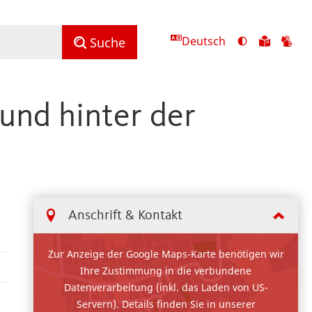
Deutsch
Ansicht
Zu
Zu
Suche
mit
den
de
hohem
Inhalte
Inh
Kontrast
in
in
 und hinter der
umschalten
leichter
Geb
Sprach
Anschrift & Kontakt
Zur Anzeige der Google Maps-Karte benötigen wir
Ihre Zustimmung in die verbundene
Datenverarbeitung (inkl. das Laden von US-
Servern). Details finden Sie in unserer