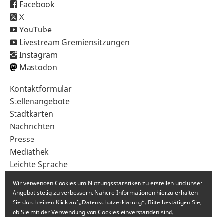
Facebook
X
YouTube
Livestream Gremiensitzungen
Instagram
Mastodon
Sekundärnavigation
Kontaktformular
im
Stellenangebote
Fußbereich
Stadtkarten
Nachrichten
Presse
Mediathek
Leichte Sprache
Gebärdensprache
Wir verwenden Cookies um Nutzungsstatistiken zu erstellen und unser
Angebot stetig zu verbessern. Nähere Informationen hierzu erhalten
Sie durch einen Klick auf „Datenschutzerklärung“. Bitte bestätigen Sie,
ob Sie mit der Verwendung von Cookies einverstanden sind.