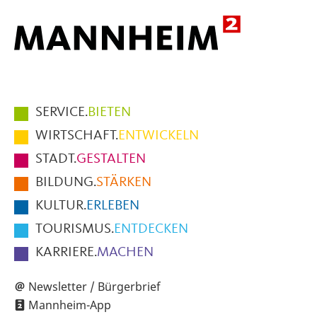
Hauptmenüpunkte
SERVICE.
BIETEN
im
WIRTSCHAFT.
ENTWICKELN
Fußbereich
STADT.
GESTALTEN
der
BILDUNG.
STÄRKEN
Seite
KULTUR.
ERLEBEN
TOURISMUS.
ENTDECKEN
KARRIERE.
MACHEN
Newsletter / Bürgerbrief
Mannheim-App