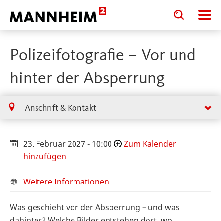
Toggle
Toggle
search
search
input
input
form
Polizeifotografie – Vor und
hinter der Absperrung
Anschrift & Kontakt
23. Februar 2027 - 10:00
Zum Kalender
hinzufügen
Weitere Informationen
Was geschieht vor der Absperrung – und was
dahinter? Welche Bilder entstehen dort, wo