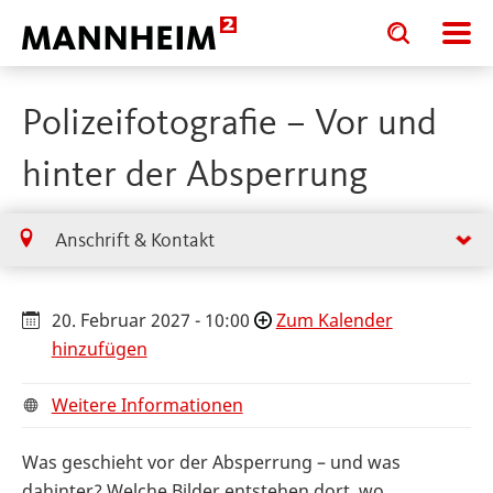
Toggle
Toggle
search
search
input
input
form
Polizeifotografie – Vor und
hinter der Absperrung
Anschrift & Kontakt
20. Februar 2027 - 10:00
Zum Kalender
hinzufügen
Weitere Informationen
Was geschieht vor der Absperrung – und was
dahinter? Welche Bilder entstehen dort, wo