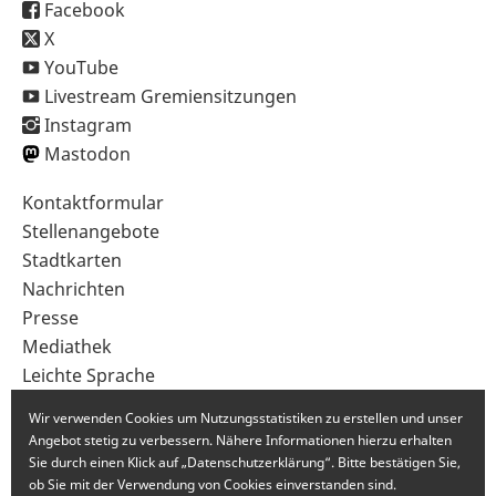
Facebook
X
YouTube
Livestream Gremiensitzungen
Instagram
Mastodon
Sekundärnavigation
Kontaktformular
im
Stellenangebote
Fußbereich
Stadtkarten
Nachrichten
Presse
Mediathek
Leichte Sprache
Gebärdensprache
Wir verwenden Cookies um Nutzungsstatistiken zu erstellen und unser
Angebot stetig zu verbessern. Nähere Informationen hierzu erhalten
Sie durch einen Klick auf „Datenschutzerklärung“. Bitte bestätigen Sie,
ob Sie mit der Verwendung von Cookies einverstanden sind.