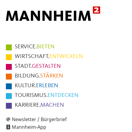
Hauptmenüpunkte
SERVICE.
BIETEN
im
WIRTSCHAFT.
ENTWICKELN
Fußbereich
STADT.
GESTALTEN
der
BILDUNG.
STÄRKEN
Seite
KULTUR.
ERLEBEN
TOURISMUS.
ENTDECKEN
KARRIERE.
MACHEN
Newsletter / Bürgerbrief
Mannheim-App