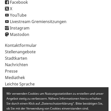
Facebook
X
YouTube
Livestream Gremiensitzungen
Instagram
Mastodon
Sekundärnavigation
Kontaktformular
im
Stellenangebote
Fußbereich
Stadtkarten
Nachrichten
Presse
Mediathek
Leichte Sprache
Gebärdensprache
Wir verwenden Cookies um Nutzungsstatistiken zu erstellen und unser
Angebot stetig zu verbessern. Nähere Informationen hierzu erhalten
Sie durch einen Klick auf „Datenschutzerklärung“. Bitte bestätigen Sie,
ob Sie mit der Verwendung von Cookies einverstanden sind.