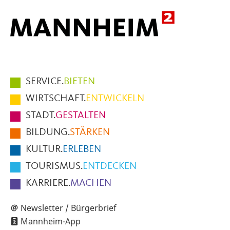
Hauptmenüpunkte
SERVICE.
BIETEN
im
WIRTSCHAFT.
ENTWICKELN
Fußbereich
STADT.
GESTALTEN
der
BILDUNG.
STÄRKEN
Seite
KULTUR.
ERLEBEN
TOURISMUS.
ENTDECKEN
KARRIERE.
MACHEN
Newsletter / Bürgerbrief
Mannheim-App