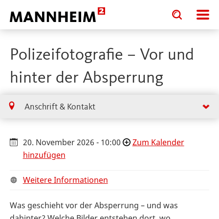
Toggle
Toggle
search
search
input
input
form
Polizeifotografie – Vor und
hinter der Absperrung
Anschrift & Kontakt
20. November 2026 - 10:00
Zum Kalender
hinzufügen
Weitere Informationen
Was geschieht vor der Absperrung – und was
dahinter? Welche Bilder entstehen dort, wo